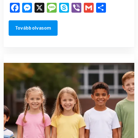
Facebook
Messenger
X
Message
Skype
Viber
Gmail
Ossza
meg
Tovább olvasom