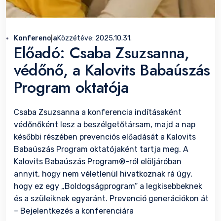
Konferencia
Közzétéve:
2025.10.31.
Előadó: Csaba Zsuzsanna,
védőnő, a Kalovits Babaúszás
Program oktatója
Csaba Zsuzsanna a konferencia indításaként
védőnőként lesz a beszélgetőtársam, majd a nap
későbbi részében prevenciós előadását a Kalovits
Babaúszás Program oktatójaként tartja meg. A
Kalovits Babaúszás Program®-ról elöljáróban
annyit, hogy nem véletlenül hivatkoznak rá úgy,
hogy ez egy „Boldogságprogram” a legkisebbeknek
és a szüleiknek egyaránt. Prevenció generációkon át
– Bejelentkezés a konferenciára