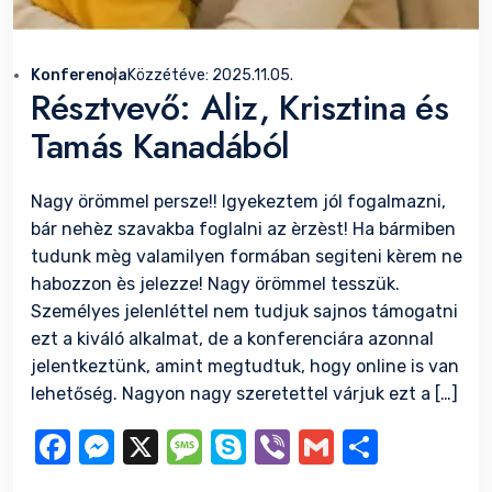
Konferencia
Közzétéve:
2025.11.05.
Résztvevő: Aliz, Krisztina és
Tamás Kanadából
Nagy örömmel persze!! Igyekeztem jól fogalmazni,
bár nehèz szavakba foglalni az èrzèst! Ha bármiben
tudunk mèg valamilyen formában segiteni kèrem ne
habozzon ès jelezze! Nagy örömmel tesszük.
Személyes jelenléttel nem tudjuk sajnos támogatni
ezt a kiváló alkalmat, de a konferenciára azonnal
jelentkeztünk, amint megtudtuk, hogy online is van
lehetőség. Nagyon nagy szeretettel várjuk ezt a […]
Facebook
Messenger
X
Message
Skype
Viber
Gmail
Ossza
meg