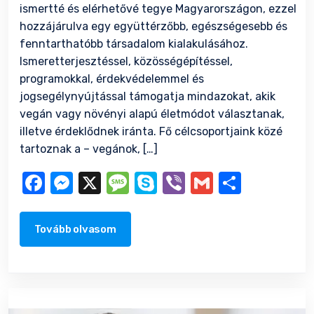
ismertté és elérhetővé tegye Magyarországon, ezzel
hozzájárulva egy együttérzőbb, egészségesebb és
fenntarthatóbb társadalom kialakulásához.
Ismeretterjesztéssel, közösségépítéssel,
programokkal, érdekvédelemmel és
jogsegélynyújtással támogatja mindazokat, akik
vegán vagy növényi alapú életmódot választanak,
illetve érdeklődnek iránta. Fő célcsoportjaink közé
tartoznak a – vegánok, […]
Facebook
Messenger
X
Message
Skype
Viber
Gmail
Ossza
meg
Tovább olvasom