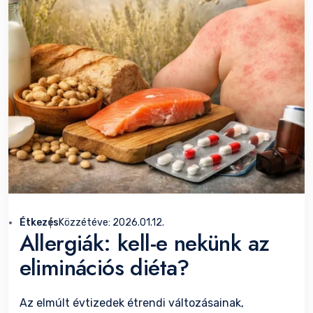
Étkezés
Közzétéve:
2026.01.12.
Allergiák: kell-e nekünk az
eliminációs diéta?
Az elmúlt évtizedek étrendi változásainak,