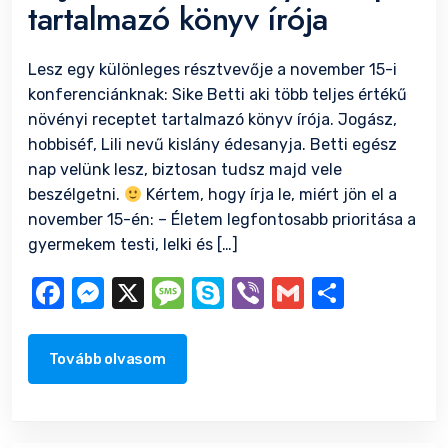
tartalmazó könyv írója
Lesz egy különleges résztvevője a november 15-i
konferenciánknak: Sike Betti aki több teljes értékű
növényi receptet tartalmazó könyv írója. Jogász,
hobbiséf, Lili nevű kislány édesanyja. Betti egész
nap velünk lesz, biztosan tudsz majd vele
beszélgetni.
Kértem, hogy írja le, miért jön el a
november 15-én: – Életem legfontosabb prioritása a
gyermekem testi, lelki és […]
Facebook
Messenger
X
Message
Skype
Viber
Gmail
Ossza
meg
Tovább olvasom