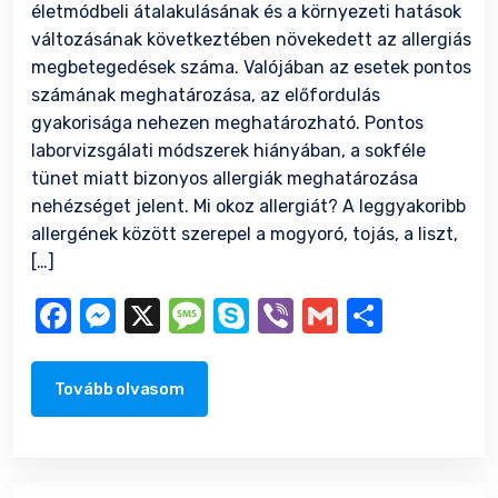
életmódbeli átalakulásának és a környezeti hatások
változásának következtében növekedett az allergiás
megbetegedések száma. Valójában az esetek pontos
számának meghatározása, az előfordulás
gyakorisága nehezen meghatározható. Pontos
laborvizsgálati módszerek hiányában, a sokféle
tünet miatt bizonyos allergiák meghatározása
nehézséget jelent. Mi okoz allergiát? A leggyakoribb
allergének között szerepel a mogyoró, tojás, a liszt,
[…]
Facebook
Messenger
X
Message
Skype
Viber
Gmail
Ossza
meg
Tovább olvasom