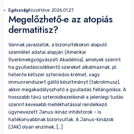
Egészség
Közzétéve:
2026.01.27.
Megelőzhető-e az atopiás
dermatitisz?
Vannak javaslatok, a bizonyítékokon alapuló
szemlélet adatai alapján (Amerikai
Gyerkmekgyógyászati Akadémia), amelyek szerint
ha gyulladáscsökkentő szereket alkalmaznak, pl.
hetente kétszer szteroidos krémet, vagy
immunrendszert gátló készítményt (takrolimusz),
akkor megakadályozható a gyulladás fellángolása. A
hosszabb távú szteroidkezelésnél a jelenlegi tudás
szerint kevesebb mellékhatással rendelkező
úgynevezett Janus-kináz inhibitorok – is
hatékonyabbnak bizonyultak. A Janus-kinázok
(JAK) olyan enzimek, […]