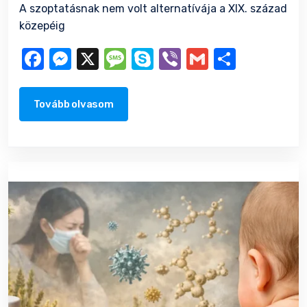
A szoptatásnak nem volt alternatívája a XIX. század
közepéig
Facebook
Messenger
X
Message
Skype
Viber
Gmail
Ossza
meg
Tovább olvasom