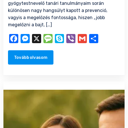
gyógytestnevelő tanári tanulmányaim során
különösen nagy hangsúlyt kapott a prevenció,
vagyis a megelőzés fontossága, hiszen „jobb
megelőzni a bajt, […]
Facebook
Messenger
X
Message
Skype
Viber
Gmail
Ossza
meg
Tovább olvasom