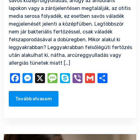
savós középfülgyulladás, ahogy az ambuláns
lapokon vagy a zárójelentésen megtalálják, az otitis
media serosa folyadék, ez esetben savós váladék
megjelenését jelenti a középfülben. Legtöbbször
nem jár bakteriális fertőzéssel, csak váladék
felszaporodásával a dobüregben. Mikor alakul ki
leggyakrabban? Leggyakrabban felsőlégúti fertőzés
után alakulhat ki, nátha, arcüreggyulladás vagy
allergiás tünetek miatt […]
Facebook
Messenger
X
Message
Skype
Viber
Gmail
Ossza
meg
Tovább olvasom