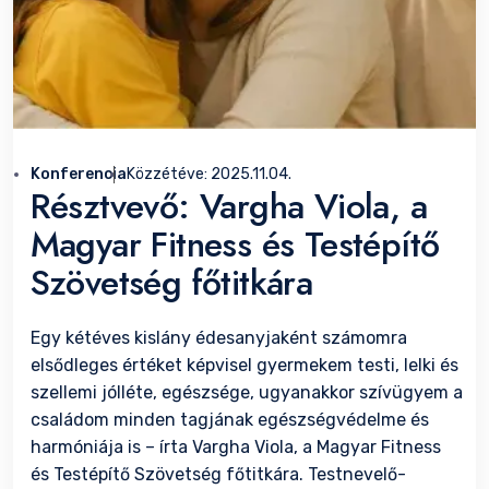
Konferencia
Közzétéve:
2025.11.04.
Résztvevő: Vargha Viola, a
Magyar Fitness és Testépítő
Szövetség főtitkára
Egy kétéves kislány édesanyjaként számomra
elsődleges értéket képvisel gyermekem testi, lelki és
szellemi jólléte, egészsége, ugyanakkor szívügyem a
családom minden tagjának egészségvédelme és
harmóniája is – írta Vargha Viola, a Magyar Fitness
és Testépítő Szövetség főtitkára. Testnevelő-