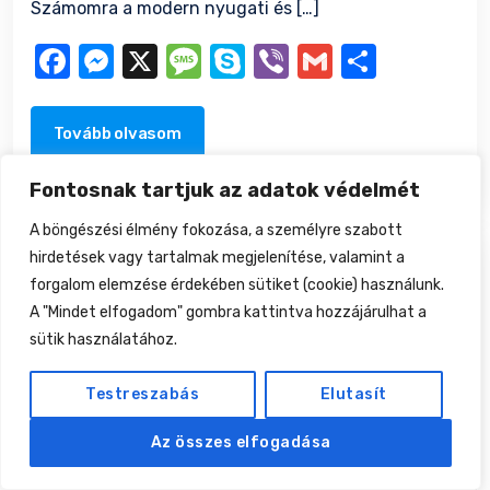
Számomra a modern nyugati és […]
Facebook
Messenger
X
Message
Skype
Viber
Gmail
Ossza
meg
Tovább olvasom
Fontosnak tartjuk az adatok védelmét
A böngészési élmény fokozása, a személyre szabott
hirdetések vagy tartalmak megjelenítése, valamint a
forgalom elemzése érdekében sütiket (cookie) használunk.
A "Mindet elfogadom" gombra kattintva hozzájárulhat a
sütik használatához.
Testreszabás
Elutasít
Az összes elfogadása