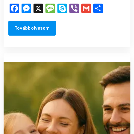
Facebook
Messenger
X
Message
Skype
Viber
Gmail
Ossza
meg
Tovább olvasom