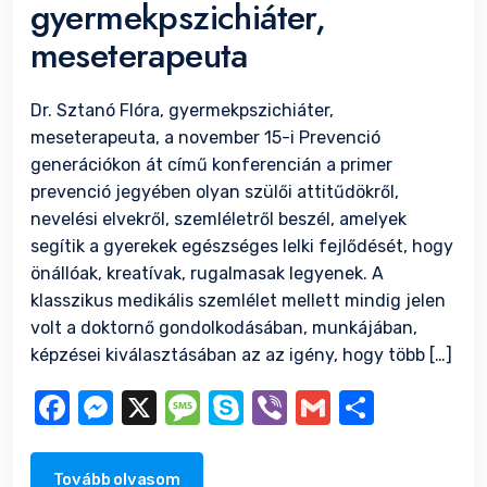
gyermekpszichiáter,
meseterapeuta
Dr. Sztanó Flóra, gyermekpszichiáter,
meseterapeuta, a november 15-i Prevenció
generációkon át című konferencián a primer
prevenció jegyében olyan szülői attitűdökről,
nevelési elvekről, szemléletről beszél, amelyek
segítik a gyerekek egészséges lelki fejlődését, hogy
önállóak, kreatívak, rugalmasak legyenek. A
klasszikus medikális szemlélet mellett mindig jelen
volt a doktornő gondolkodásában, munkájában,
képzései kiválasztásában az az igény, hogy több […]
Facebook
Messenger
X
Message
Skype
Viber
Gmail
Ossza
meg
Tovább olvasom