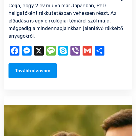
Célja, hogy 2 év múlva már Japánban, PhD
hallgatóként rákkutatásban vehessen részt. Az
előadása is egy onkológiai témáról szól majd,
mégpedig a mindennapjainkban jelenlévő rákkeltő
anyagokról.
Facebook
Messenger
X
Message
Skype
Viber
Gmail
Ossza
meg
Tovább olvasom