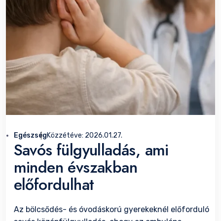
Egészség
Közzétéve:
2026.01.27.
Savós fülgyulladás, ami
minden évszakban
előfordulhat
Az bölcsődés- és óvodáskorú gyerekeknél előforduló