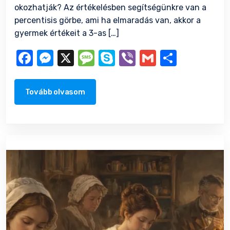
okozhatják? Az értékelésben segítségünkre van a
percentisis görbe, ami ha elmaradás van, akkor a
gyermek értékeit a 3-as […]
Facebook
Messenger
X
Message
Skype
Viber
Gmail
Ossza
meg
Tovább olvasom