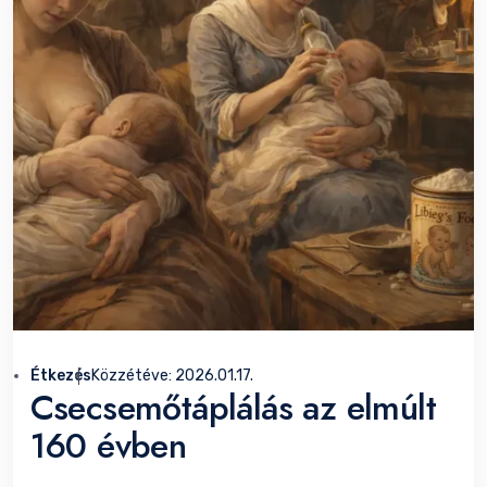
Étkezés
Közzétéve:
2026.01.17.
Csecsemőtáplálás az elmúlt
160 évben