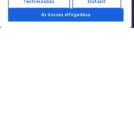
Testreszabás
Elutasít
Oldalak
Az összes elfogadása
Rólam
Magánorvosi rendelés
Online konzultáció
Klubtagság
Kapcsolat
Adatkezelési tájékoztató
Kapcsolat