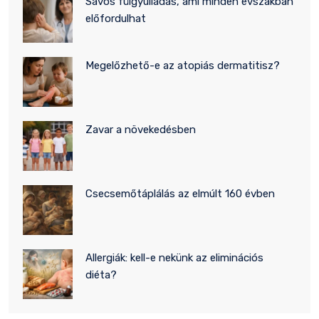
Savós fülgyulladás, ami minden évszakban
előfordulhat
Megelőzhető-e az atopiás dermatitisz?
Zavar a növekedésben
Csecsemőtáplálás az elmúlt 160 évben
Allergiák: kell-e nekünk az eliminációs
diéta?