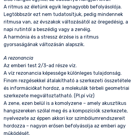
A ritmus az életünk egyik legnagyobb befolyásolója.
Legtöbbször ezt nem tudatosítjuk, pedig mindennek
ritmusa van, az évszakok változásától az öregedésig, a
napi rutintól a beszédig vagy a zenéig.
A harmónia és a stressz érzése is a ritmus
gyorsaságának változásán alapszik.
A rezonancia
Az emberi test 2/3-ad része víz.
A víz rezonancia képessége különleges tulajdonság.
Finom rezgésekkel átalakítható a szerkezeti összetétele
és információkat hordoz, a molekulák térbeli geometriai
szerkezete megváltoztatható. (Pl.pí víz)
A zene, ezen belül is a komolyzene – amely akusztikus
hangszereken szólal meg és a kompozíciók szerkezete,
nyelvezete az éppen akkori kor szimbólumrendszereit
hordozza – nagyon erősen befolyásolja az emberi agy
működését.