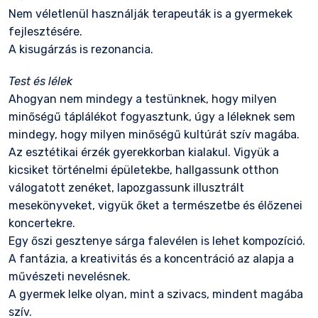
Nem véletlenül használják terapeuták is a gyermekek
fejlesztésére.
A kisugárzás is rezonancia.
Test és lélek
Ahogyan nem mindegy a testünknek, hogy milyen
minőségű táplálékot fogyasztunk, úgy a léleknek sem
mindegy, hogy milyen minőségű kultúrát szív magába.
Az esztétikai érzék gyerekkorban kialakul. Vigyük a
kicsiket történelmi épületekbe, hallgassunk otthon
válogatott zenéket, lapozgassunk illusztrált
mesekönyveket, vigyük őket a természetbe és élőzenei
koncertekre.
Egy őszi gesztenye sárga falevélen is lehet kompozíció.
A fantázia, a kreativitás és a koncentráció az alapja a
művészeti nevelésnek.
A gyermek lelke olyan, mint a szivacs, mindent magába
szív.