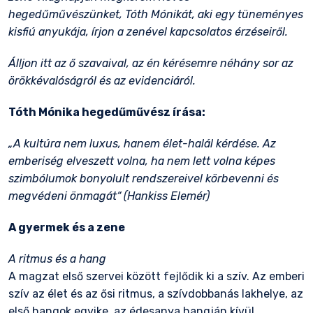
hegedűművészünket, Tóth Mónikát, aki egy tüneményes
kisfiú anyukája, írjon a zenével kapcsolatos érzéseiről.
Álljon itt az ő szavaival, az én kérésemre néhány sor az
örökkévalóságról és az evidenciáról.
Tóth Mónika hegedűművész írása:
„A kultúra nem luxus, hanem élet-halál kérdése. Az
emberiség elveszett volna, ha nem lett volna képes
szimbólumok bonyolult rendszereivel körbevenni és
megvédeni önmagát“ (Hankiss Elemér)
A gyermek és a zene
A ritmus és a hang
A magzat első szervei között fejlődik ki a szív. Az emberi
szív az élet és az ősi ritmus, a szívdobbanás lakhelye, az
első hangok egyike, az édesanya hangján kívül.