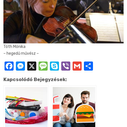
Tóth Mónika
– hegedű művész –
Facebook
Messenger
X
Message
Skype
Viber
Gmail
Ossza
meg
Kapcsolódó Bejegyzések: