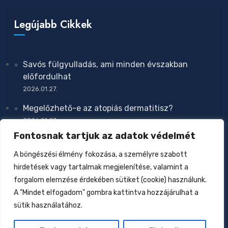
Legújabb Cikkek
Savós fülgyulladás, ami minden évszakban
előfordulhat
2026.01.27.
Megelőzhető-e az atopiás dermatitisz?
2026.01.27.
Fontosnak tartjuk az adatok védelmét
Zavar a növekedésben
2026.01.27.
A böngészési élmény fokozása, a személyre szabott
hirdetések vagy tartalmak megjelenítése, valamint a
Csecsemőtáplálás az elmúlt 160 évben
forgalom elemzése érdekében sütiket (cookie) használunk.
2026.01.17.
A "Mindet elfogadom" gombra kattintva hozzájárulhat a
Allergiák: kell-e nekünk az eliminációs diéta?
sütik használatához.
2026.01.12.