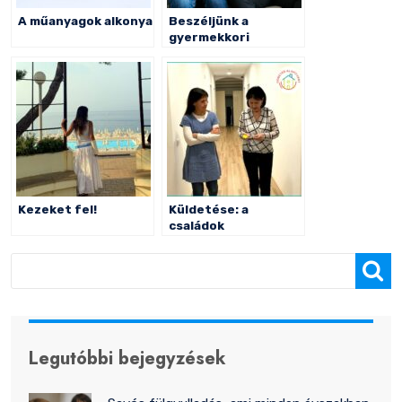
A műanyagok alkonya
Beszéljünk a
gyermekkori
evészavarokról!
Kezeket fel!
Küldetése: a
családok
összetartása
Keresés
Legutóbbi bejegyzések