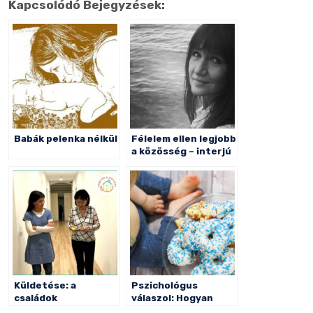
Kapcsolódó Bejegyzések:
Babák pelenka nélkül
Félelem ellen legjobb
a közösség – interjú
Küldetése: a
Pszichológus
családok
válaszol: Hogyan
összetartása
kezeljük az