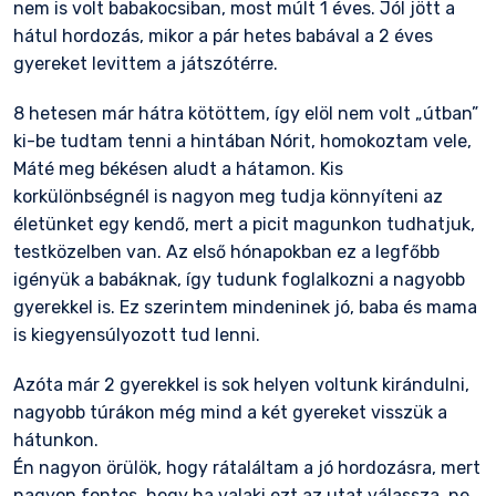
nem is volt babakocsiban, most múlt 1 éves. Jól jött a
hátul hordozás, mikor a pár hetes babával a 2 éves
gyereket levittem a játszótérre.
8 hetesen már hátra kötöttem, így elöl nem volt „útban”
ki-be tudtam tenni a hintában Nórit, homokoztam vele,
Máté meg békésen aludt a hátamon. Kis
korkülönbségnél is nagyon meg tudja könnyíteni az
életünket egy kendő, mert a picit magunkon tudhatjuk,
testközelben van. Az első hónapokban ez a legfőbb
igényük a babáknak, így tudunk foglalkozni a nagyobb
gyerekkel is. Ez szerintem mindeninek jó, baba és mama
is kiegyensúlyozott tud lenni.
Azóta már 2 gyerekkel is sok helyen voltunk kirándulni,
nagyobb túrákon még mind a két gyereket visszük a
hátunkon.
Én nagyon örülök, hogy rátaláltam a jó hordozásra, mert
nagyon fontos, hogy ha valaki ezt az utat válassza, ne