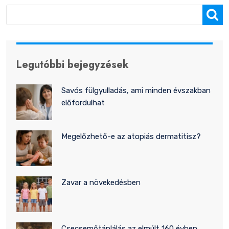
“édesség-traktát”?
Keresés
Legutóbbi bejegyzések
Savós fülgyulladás, ami minden évszakban
előfordulhat
Megelőzhető-e az atopiás dermatitisz?
Zavar a növekedésben
Csecsemőtáplálás az elmúlt 160 évben