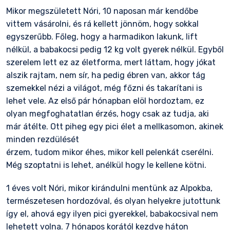
Mikor megszületett Nóri, 10 naposan már kendőbe
vittem vásárolni, és rá kellett jönnöm, hogy sokkal
egyszerűbb. Főleg, hogy a harmadikon lakunk, lift
nélkül, a babakocsi pedig 12 kg volt gyerek nélkül. Egyből
szerelem lett ez az életforma, mert láttam, hogy jókat
alszik rajtam, nem sír, ha pedig ébren van, akkor tág
szemekkel nézi a világot, még főzni és takarítani is
lehet vele. Az első pár hónapban elöl hordoztam, ez
olyan megfoghatatlan érzés, hogy csak az tudja, aki
már átélte. Ott piheg egy pici élet a mellkasomon, akinek
minden rezdülését
érzem, tudom mikor éhes, mikor kell pelenkát cserélni.
Még szoptatni is lehet, anélkül hogy le kellene kötni.
1 éves volt Nóri, mikor kirándulni mentünk az Alpokba,
természetesen hordozóval, és olyan helyekre jutottunk
így el, ahová egy ilyen pici gyerekkel, babakocsival nem
lehetett volna. 7 hónapos korától kezdve háton