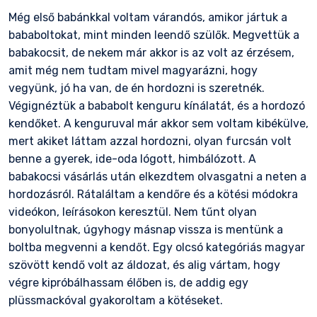
Még első babánkkal voltam várandós, amikor jártuk a
bababoltokat, mint minden leendő szülők. Megvettük a
babakocsit, de nekem már akkor is az volt az érzésem,
amit még nem tudtam mivel magyarázni, hogy
vegyünk, jó ha van, de én hordozni is szeretnék.
Végignéztük a bababolt kenguru kínálatát, és a hordozó
kendőket. A kenguruval már akkor sem voltam kibékülve,
mert akiket láttam azzal hordozni, olyan furcsán volt
benne a gyerek, ide-oda lógott, himbálózott. A
babakocsi vásárlás után elkezdtem olvasgatni a neten a
hordozásról. Rátaláltam a kendőre és a kötési módokra
videókon, leírásokon keresztül. Nem tűnt olyan
bonyolultnak, úgyhogy másnap vissza is mentünk a
boltba megvenni a kendőt. Egy olcsó kategóriás magyar
szövött kendő volt az áldozat, és alig vártam, hogy
végre kipróbálhassam élőben is, de addig egy
plüssmackóval gyakoroltam a kötéseket.