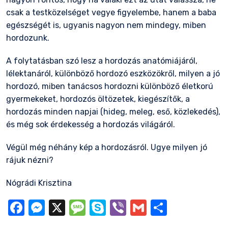
csak a testközelséget vegye figyelembe, hanem a baba
egészségét is, ugyanis nagyon nem mindegy, miben
hordozunk.
A folytatásban szó lesz a hordozás anatómiájáról,
lélektanáról, különböző hordozó eszközökről, milyen a jó
hordozó, miben tanácsos hordozni különböző életkorú
gyermekeket, hordozós öltözetek, kiegészítők, a
hordozás minden napjai (hideg, meleg, eső, közlekedés),
és még sok érdekesség a hordozás világáról.
Végül még néhány kép a hordozásról. Ugye milyen jó
rájuk nézni?
Nógrádi Krisztina
Facebook
Messenger
X
Message
Skype
Viber
Gmail
Ossza
meg