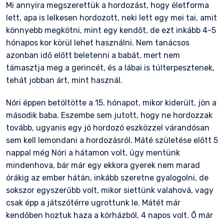
Mi annyira megszerettük a hordozást, hogy életforma
lett, apa is lelkesen hordozott, neki lett egy mei tai, amit
könnyebb megkötni, mint egy kendőt, de ezt inkább 4-5
hónapos kor körül lehet használni. Nem tanácsos
azonban idő előtt beletenni a babát, mert nem
támasztja meg a gerincét, és a lábai is túlterpesztenek,
tehát jobban árt, mint használ.
Nóri éppen betöltötte a 15. hónapot, mikor kiderült, jön a
második baba. Eszembe sem jutott, hogy ne hordozzak
tovább, ugyanis egy jó hordozó eszközzel várandósan
sem kell lemondani a hordozásról. Máté születése előtt 5
nappal még Nóri a hátamon volt, úgy mentünk
mindenhova, bár már egy ekkora gyerek nem marad
órákig az ember hátán, inkább szeretne gyalogolni, de
sokszor egyszerűbb volt, mikor siettünk valahová, vagy
csak épp a játszótérre ugrottunk le. Mátét már
kendőben hoztuk haza a kórházból, 4 napos volt. Ő már