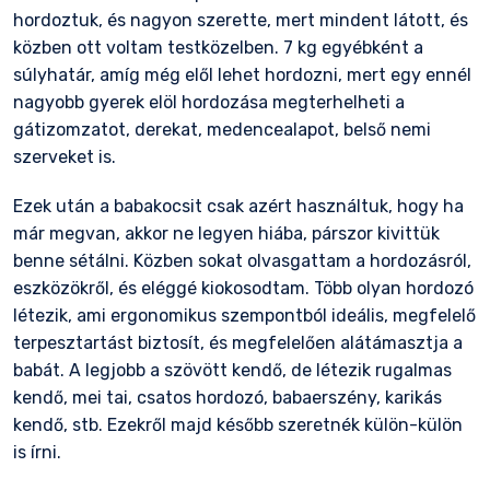
hordoztuk, és nagyon szerette, mert mindent látott, és
közben ott voltam testközelben. 7 kg egyébként a
súlyhatár, amíg még elől lehet hordozni, mert egy ennél
nagyobb gyerek elöl hordozása megterhelheti a
gátizomzatot, derekat, medencealapot, belső nemi
szerveket is.
Ezek után a babakocsit csak azért használtuk, hogy ha
már megvan, akkor ne legyen hiába, párszor kivittük
benne sétálni. Közben sokat olvasgattam a hordozásról,
eszközökről, és eléggé kiokosodtam. Több olyan hordozó
létezik, ami ergonomikus szempontból ideális, megfelelő
terpesztartást biztosít, és megfelelően alátámasztja a
babát. A legjobb a szövött kendő, de létezik rugalmas
kendő, mei tai, csatos hordozó, babaerszény, karikás
kendő, stb. Ezekről majd később szeretnék külön-külön
is írni.