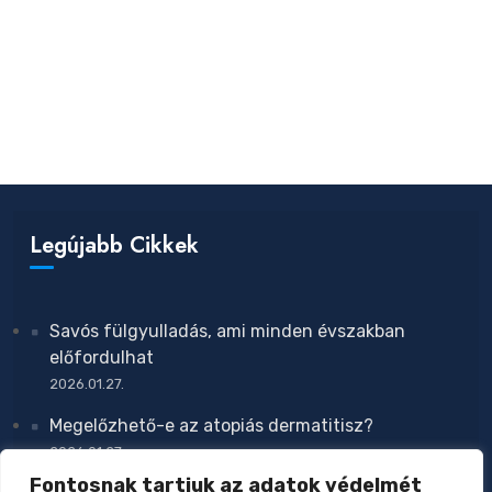
Legújabb Cikkek
Savós fülgyulladás, ami minden évszakban
előfordulhat
2026.01.27.
Megelőzhető-e az atopiás dermatitisz?
2026.01.27.
Fontosnak tartjuk az adatok védelmét