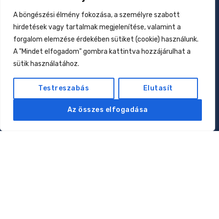
Zavar a növekedésben
2026.01.27.
A böngészési élmény fokozása, a személyre szabott
hirdetések vagy tartalmak megjelenítése, valamint a
Csecsemőtáplálás az elmúlt 160 évben
forgalom elemzése érdekében sütiket (cookie) használunk.
2026.01.17.
A "Mindet elfogadom" gombra kattintva hozzájárulhat a
Allergiák: kell-e nekünk az eliminációs diéta?
sütik használatához.
2026.01.12.
Testreszabás
Elutasít
Oldalak
Az összes elfogadása
Rólam
Magánorvosi rendelés
Online konzultáció
Klubtagság