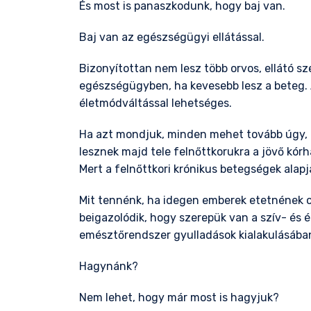
És most is panaszkodunk, hogy baj van.
Baj van az egészségügyi ellátással.
Bizonyítottan nem lesz több orvos, ellátó sze
egészségügyben, ha kevesebb lesz a beteg. 
életmódváltással lehetséges.
Ha azt mondjuk, minden mehet tovább úgy, m
lesznek majd tele felnőttkorukra a jövő kórh
Mert a felnőttkori krónikus betegségek alap
Mit tennénk, ha idegen emberek etetnének ol
beigazolódik, hogy szerepük van a szív- és é
emésztőrendszer gyulladások kialakulásába
Hagynánk?
Nem lehet, hogy már most is hagyjuk?