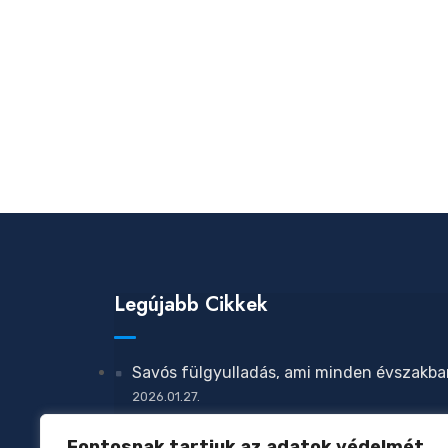
nyarat az
életmódváltással
Legújabb Cikkek
Savós fülgyulladás, ami minden évszakba
2026.01.27.
Megelőzhető-e az atopiás dermatitisz?
Fontosnak tartjuk az adatok védelmét