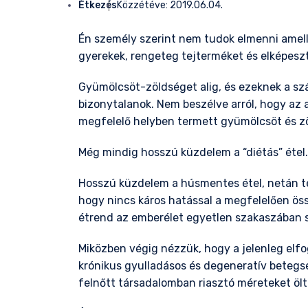
Étkezés
Közzétéve:
2019.06.04.
Én személy szerint nem tudok elmenni amell
gyerekek, rengeteg tejterméket és elképeszt
Gyümölcsöt-zöldséget alig, és ezeknek a sz
bizonytalanok. Nem beszélve arról, hogy az
megfelelő helyben termett gyümölcsöt és zö
Még mindig hosszú küzdelem a “diétás” étel.
Hosszú küzdelem a húsmentes étel, netán te
hogy nincs káros hatással a megfelelően öss
étrend az emberélet egyetlen szakaszában 
Miközben végig nézzük, hogy a jelenleg elfog
krónikus gyulladásos és degeneratív betegs
felnőtt társadalomban riasztó méreteket ölt