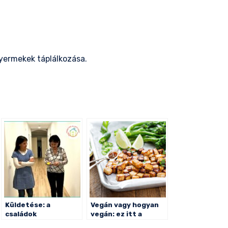
yermekek táplálkozása.
il
ssza
meg
Küldetése: a
Vegán vagy hogyan
családok
vegán: ez itt a
összetartása
kérdés