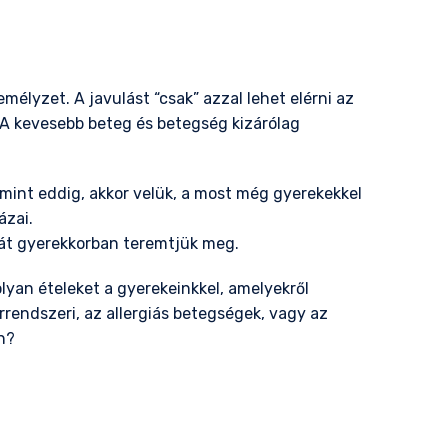
mélyzet. A javulást “csak” azzal lehet elérni az
A kevesebb beteg és betegség kizárólag
int eddig, akkor velük, a most még gyerekekkel
ázai.
ját gyerekkorban teremtjük meg.
yan ételeket a gyerekeinkkel, amelyekről
rrendszeri, az allergiás betegségek, vagy az
n?