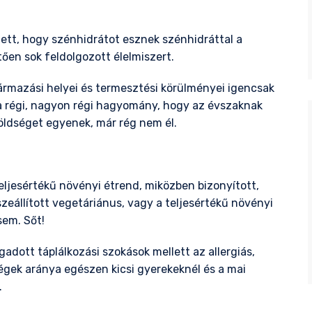
ett, hogy szénhidrátot esznek szénhidráttal a
ően sok feldolgozott élelmiszert.
ármazási helyei és termesztési körülményei igencsak
 a régi, nagyon régi hagyomány, hogy az évszaknak
ldséget egyenek, már rég nem él.
ljesértékű növényi étrend, miközben bizonyított,
zeállított vegetáriánus, vagy a teljesértékű növényi
sem. Sőt!
adott táplálkozási szokások mellett az allergiás,
égek aránya egészen kicsi gyerekeknél és a mai
.