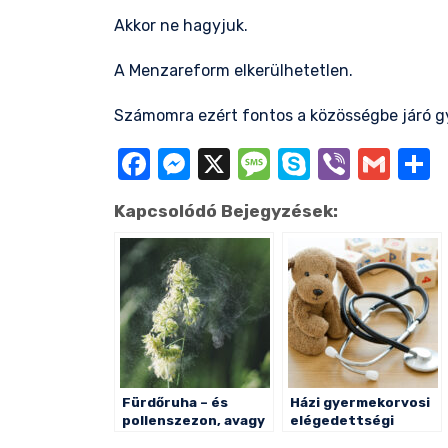
Akkor ne hagyjuk.
A Menzareform elkerülhetetlen.
Számomra ezért fontos a közösségbe járó g
Facebook
Messenger
X
Message
Skype
Viber
Gma
O
Kapcsolódó Bejegyzések:
Fürdőruha – és
Házi gyermekorvosi
pollenszezon, avagy
elégedettségi
hogy éljük túl a
kérdőív – kiértékelés