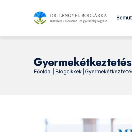
Bemut
Gyermekétkeztetés
Főoldal
|
Blogcikkek
| Gyermekétkezteté