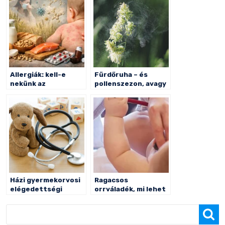
Allergiák: kell-e
Fürdőruha – és
nekünk az
pollenszezon, avagy
eliminációs diéta?
hogy éljük túl a
nyarat az
életmódváltással
Házi gyermekorvosi
Ragacsos
elégedettségi
orrváladék, mi lehet
kérdőív – kiértékelés
a hátterében?
Keresés