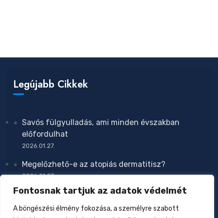
Legújabb Cikkek
Savós fülgyulladás, ami minden évszakban
előfordulhat
2026.01.27.
Megelőzhető-e az atopiás dermatitisz?
2026.01.27.
Fontosnak tartjuk az adatok védelmét
Zavar a növekedésben
2026.01.27.
A böngészési élmény fokozása, a személyre szabott