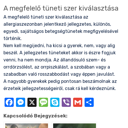
A megfelelő tüneti szer kiválasztása
A megfelelő tüneti
szer kiválasztása
az
allergiaszezonban jelentkező jellegzetes, különös,
egyedi, sajátságos betegségtünetek megfigyelésével
történik.
Nem kell megijedni, ha kicsi a gyerek, nem, vagy alig
beszél. A jellegzetes tüneteket akkor is észre fogjuk
venni, ha nem mondja. Az állandósuló szem- és
orrdörzsölést, az orrpiszkálást, a szobában vagy a
szabadban való rosszabbodást vagy éppen javulást.
A nagyobb gyerekek pedig pontosan beszámolnak az
érzeteik jellegzetességeiről, csak rá kell kérdeznünk.
Facebook
Messenger
X
Message
Skype
Viber
Gmail
Ossza
meg
Kapcsolódó Bejegyzések: