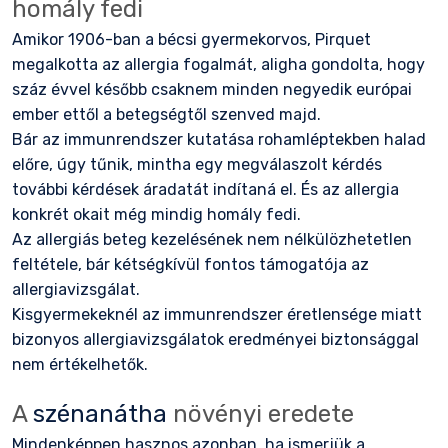
homály fedi
Amikor 1906-ban a bécsi gyermekorvos, Pirquet
megalkotta az allergia fogalmát, aligha gondolta, hogy
száz évvel később csaknem minden negyedik európai
ember ettől a betegségtől szenved majd.
Bár az immunrendszer kutatása rohamléptekben halad
előre, úgy tűnik, mintha egy megválaszolt kérdés
további kérdések áradatát indítaná el. És az allergia
konkrét okait még mindig homály fedi.
Az allergiás beteg kezelésének nem nélkülözhetetlen
feltétele, bár kétségkívül fontos támogatója az
allergiavizsgálat.
Kisgyermekeknél az immunrendszer éretlensége miatt
bizonyos allergiavizsgálatok eredményei biztonsággal
nem értékelhetők.
A
szénanátha
növényi eredete
Mindenképpen hasznos azonban, ha ismerjük a