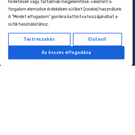
hirdetések vagy tartalmak megjelenítése, valamint a
Csecsemőtáplálás az elmúlt 160 évben
forgalom elemzése érdekében sütiket (cookie) használunk.
2026.01.17.
A "Mindet elfogadom" gombra kattintva hozzájárulhat a
Allergiák: kell-e nekünk az eliminációs diéta?
sütik használatához.
2026.01.12.
Testreszabás
Elutasít
Oldalak
Az összes elfogadása
Rólam
Magánorvosi rendelés
Online konzultáció
Klubtagság
Kapcsolat
Adatkezelési tájékoztató