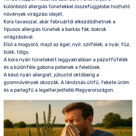
különböző allergiás tünetekkel összefüggésbe hozható
növények virágzási idejét.
Kora tavasszal, akár februártól elkezdődhetnek a
típusos allergiás tünetek a barkás fák, bokrok
virágzásával.
Első a mogyoró, majd az éger, nyír, szilfélék, a nyár, fűz,
bükk, tölgy.
A kora nyári tünetekért leggyakrabban a pázsitfűfélék
és a különféle gabona pollenek a felelősek.
A késő nyári allergiát, júliustól októberig a
gyomnövények okozzák. A lándzsás útifű, fekete üröm
és a parlagfű a legelterjedtebb Magyarországon.