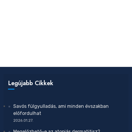
Legújabb Cikkek
Savós fülgyulladás, ami minden évszakban
előfordulhat
2026.01.27.
Megelőzhető-e az atopiás dermatitisz?