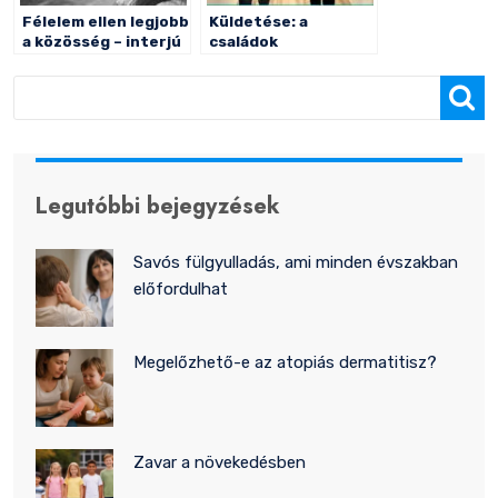
Félelem ellen legjobb
Küldetése: a
a közösség – interjú
családok
összetartása
Keresés
Legutóbbi bejegyzések
Savós fülgyulladás, ami minden évszakban
előfordulhat
Megelőzhető-e az atopiás dermatitisz?
Zavar a növekedésben