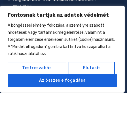
2026.01.27.
Fontosnak tartjuk az adatok védelmét
Zavar a növekedésben
2026.01.27.
A böngészési élmény fokozása, a személyre szabott
hirdetések vagy tartalmak megjelenítése, valamint a
Csecsemőtáplálás az elmúlt 160 évben
forgalom elemzése érdekében sütiket (cookie) használunk.
2026.01.17.
A "Mindet elfogadom" gombra kattintva hozzájárulhat a
Allergiák: kell-e nekünk az eliminációs diéta?
sütik használatához.
2026.01.12.
Testreszabás
Elutasít
Oldalak
Az összes elfogadása
Rólam
Magánorvosi rendelés
Online konzultáció