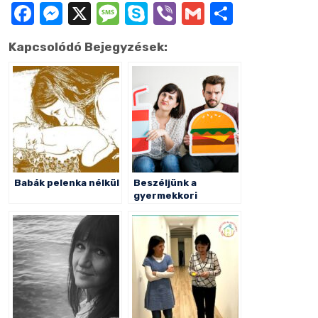
Facebook
Messenger
X
Message
Skype
Viber
Gmail
Ossza
meg
Kapcsolódó Bejegyzések:
Babák pelenka nélkül
Beszéljünk a
gyermekkori
evészavarokról!