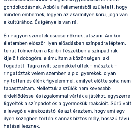
gondolkodásnak. Abból a felismerésből született, hogy
minden embernek, legyen az akármilyen korú, joga van
a kultúrához. És igénye is van rá.
Én nagyon szeretek
csecsemőknek
játszani. Amikor
életemben először ilyen előadásban színpadra léptem,
tehát fölmentem a Kolibri fészekben a színpadnak
kijelölt dobogóra, elámultam a közönségen, aki
fogadott. Tágra nyílt szemekkel ültek – másztak –
ringatóztak velem szemben a pici gyerekek, olyan
nyitottan és élénk figyelemmel, amilyet előtte soha nem
tapasztaltam. Mellettük a szülők nem kevesebb
érdeklődéssel és izgalommal várták a játékot, egyszerre
figyelték a színpadot és a gyermekük reakcióit. Sűrű volt
a levegő a várakozástól és azt éreztem, hogy ami egy
ilyen közegben történik annak biztos mély, hosszú távú
hatásai lesznek.