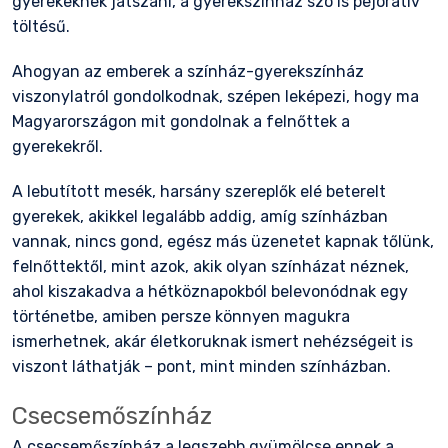
gyerekeknek játszani, a gyerekszínház szó is pejoratív
töltésű.
Ahogyan az emberek a színház-gyerekszínház
viszonylatról gondolkodnak, szépen leképezi, hogy ma
Magyarországon mit gondolnak a felnőttek a
gyerekekről.
A lebutított mesék, harsány szereplők elé beterelt
gyerekek, akikkel legalább addig, amíg színházban
vannak, nincs gond, egész más üzenetet kapnak tőlünk,
felnőttektől, mint azok, akik olyan színházat néznek,
ahol kiszakadva a hétköznapokból belevonódnak egy
történetbe, amiben persze könnyen magukra
ismerhetnek, akár életkoruknak ismert nehézségeit is
viszont láthatják – pont, mint minden színházban.
Csecsemőszínház
A csecsemőszínház a legszebb gyümölcse ennek a