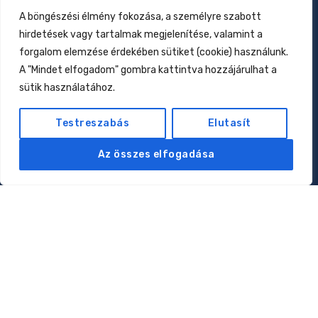
2026.01.27.
A böngészési élmény fokozása, a személyre szabott
hirdetések vagy tartalmak megjelenítése, valamint a
Csecsemőtáplálás az elmúlt 160 évben
forgalom elemzése érdekében sütiket (cookie) használunk.
2026.01.17.
A "Mindet elfogadom" gombra kattintva hozzájárulhat a
Allergiák: kell-e nekünk az eliminációs diéta?
sütik használatához.
2026.01.12.
Testreszabás
Elutasít
Oldalak
Az összes elfogadása
Rólam
Magánorvosi rendelés
Online konzultáció
Klubtagság
Kapcsolat