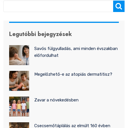
Keresés
Legutóbbi bejegyzések
Savós fülgyulladás, ami minden évszakban
előfordulhat
Megelőzhető-e az atopiás dermatitisz?
Zavar a növekedésben
Csecsemőtáplálás az elmúlt 160 évben