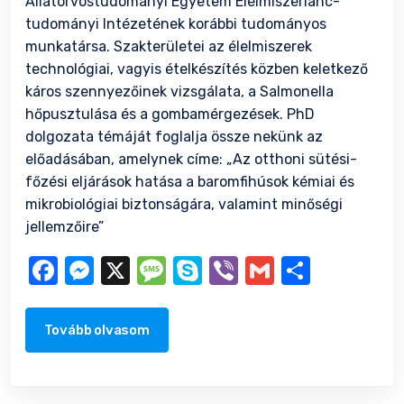
Állatorvostudományi Egyetem Élelmiszerlánc-
tudományi Intézetének korábbi tudományos
munkatársa. Szakterületei az élelmiszerek
technológiai, vagyis ételkészítés közben keletkező
káros szennyezőinek vizsgálata, a Salmonella
hőpusztulása és a gombamérgezések. PhD
dolgozata témáját foglalja össze nekünk az
előadásában, amelynek címe: „Az otthoni sütési-
főzési eljárások hatása a baromfihúsok kémiai és
mikrobiológiai biztonságára, valamint minőségi
jellemzőire”
Facebook
Messenger
X
Message
Skype
Viber
Gmail
Ossza
meg
Tovább olvasom