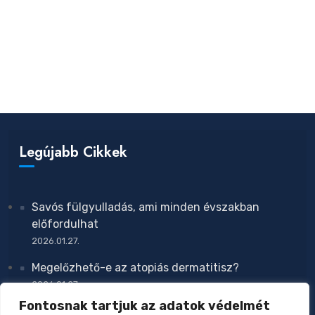
Legújabb Cikkek
Savós fülgyulladás, ami minden évszakban
előfordulhat
2026.01.27.
Megelőzhető-e az atopiás dermatitisz?
2026.01.27.
Fontosnak tartjuk az adatok védelmét
Zavar a növekedésben