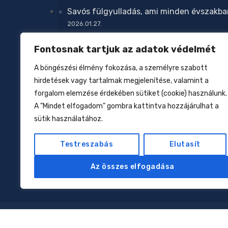
Savós fülgyulladás, ami minden évszakba
2026.01.27.
Megelőzhető-e az atopiás dermatitisz?
Fontosnak tartjuk az adatok védelmét
2026.01.27.
A böngészési élmény fokozása, a személyre szabott
Zavar a növekedésben
hirdetések vagy tartalmak megjelenítése, valamint a
2026.01.27.
forgalom elemzése érdekében sütiket (cookie) használunk.
Csecsemőtáplálás az elmúlt 160 évben
A "Mindet elfogadom" gombra kattintva hozzájárulhat a
sütik használatához.
2026.01.17.
Allergiák: kell-e nekünk az eliminációs dié
Testreszabás
Elutasít
2026.01.12.
Az összes elfogadása