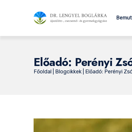
Bemut
Előadó: Perényi Zs
Főoldal
|
Blogcikkek
| Előadó: Perényi Z