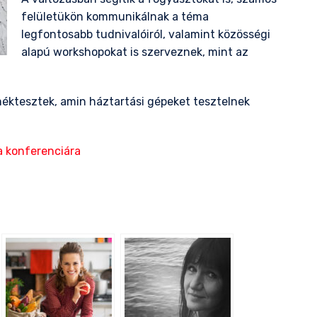
felületükön kommunikálnak a téma
legfontosabb tudnivalóiról, valamint közösségi
alapú workshopokat is szerveznek, mint az
éktesztek, amin háztartási gépeket tesztelnek
a konferenciára
il
ssza
meg