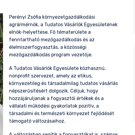
Perényi Zsófia környezetgazdálkodási
agrármérnök, a Tudatos Vásárlók Egyesületének
elnök-helyettese. Fő tématerülete a
fenntartható mezőgazdálkodás és az
élelmiszerfogyasztás, a közösségi
mezőgazdálkodás program vezetője.
A Tudatos Vásárlók Egyesülete közhasznú,
nonprofit szervezet, amely az etikus,
környezetileg és társadalmilag tudatos vásárlás
népszerűsítésért dolgozik. Céljuk, hogy
hozzájáruljanak a fogyasztói értékek és a
vállalati működési gyakorlatok pozitív, a
társadalmi és természeti környezet fejlődését
támogató változásaihoz.
A változásban segítik a fogyasztókat is, számos