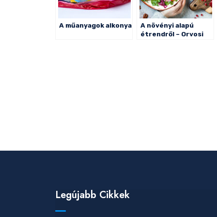
A műanyagok alkonya
A növényi alapú
étrendről – Orvosi
Hetilap 2016. (Most
2020 van, csak úgy
mondom…)
Legújabb Cikkek