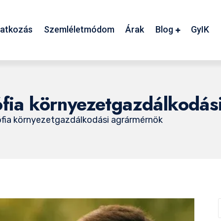
atkozás
Szemléletmódom
Árak
Blog
GyIK
ófia környezetgazdálkodá
sófia környezetgazdálkodási agrármérnök