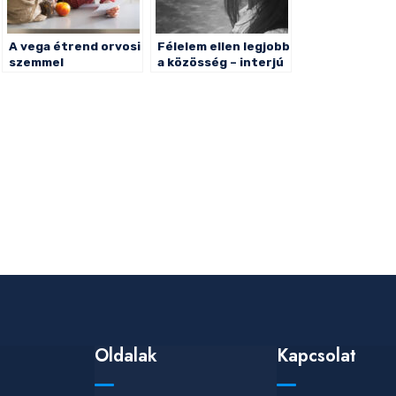
A vega étrend orvosi
Félelem ellen legjobb
szemmel
a közösség – interjú
Oldalak
Kapcsolat