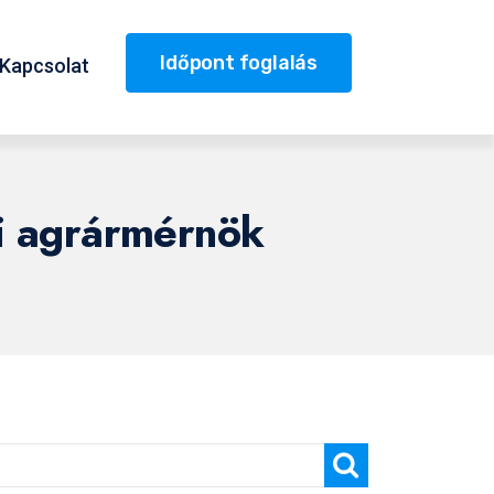
Időpont foglalás
Kapcsolat
si agrármérnök
Keresés