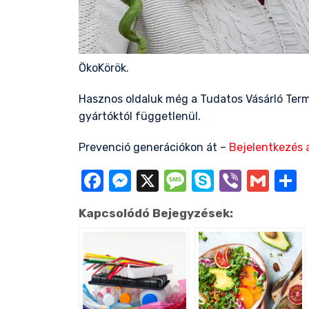
ÖkoKörök.
Hasznos oldaluk még a Tudatos Vásárló Term
gyártóktól függetlenül.
Prevenció generációkon át
–
Bejelentkezés 
Facebook
Messenger
X
Message
Skype
Viber
Gma
O
Kapcsolódó Bejegyzések: