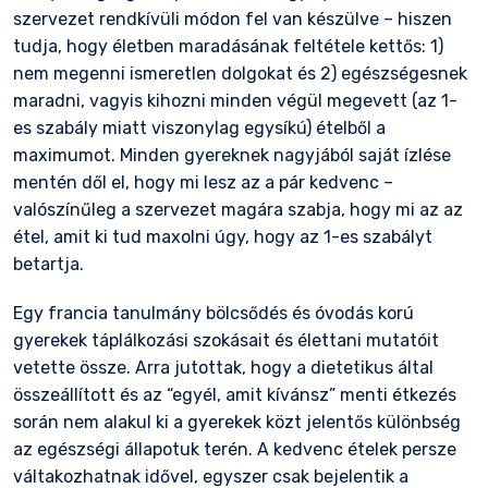
szervezet rendkívüli módon fel van készülve – hiszen
tudja, hogy életben maradásának feltétele kettős: 1)
nem megenni ismeretlen dolgokat és 2) egészségesnek
maradni, vagyis kihozni minden végül megevett (az 1-
es szabály miatt viszonylag egysíkú) ételből a
maximumot. Minden gyereknek nagyjából saját ízlése
mentén dől el, hogy mi lesz az a pár kedvenc –
valószínűleg a szervezet magára szabja, hogy mi az az
étel, amit ki tud maxolni úgy, hogy az 1-es szabályt
betartja.
Egy francia tanulmány bölcsődés és óvodás korú
gyerekek táplálkozási szokásait és élettani mutatóit
vetette össze. Arra jutottak, hogy a dietetikus által
összeállított és az “egyél, amit kívánsz” menti étkezés
során nem alakul ki a gyerekek közt jelentős különbség
az egészségi állapotuk terén. A kedvenc ételek persze
váltakozhatnak idővel, egyszer csak bejelentik a