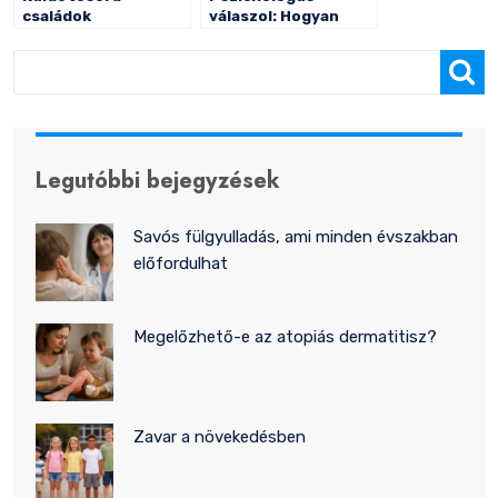
családok
válaszol: Hogyan
összetartása
kezeljük az
“édesség-traktát”?
Keresés
Legutóbbi bejegyzések
Savós fülgyulladás, ami minden évszakban
előfordulhat
Megelőzhető-e az atopiás dermatitisz?
Zavar a növekedésben