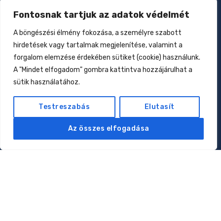
Fontosnak tartjuk az adatok védelmét
Zavar a növekedésben
2026.01.27.
A böngészési élmény fokozása, a személyre szabott
hirdetések vagy tartalmak megjelenítése, valamint a
Csecsemőtáplálás az elmúlt 160 évben
forgalom elemzése érdekében sütiket (cookie) használunk.
2026.01.17.
A "Mindet elfogadom" gombra kattintva hozzájárulhat a
Allergiák: kell-e nekünk az eliminációs diéta?
sütik használatához.
2026.01.12.
Testreszabás
Elutasít
Oldalak
Az összes elfogadása
Rólam
Magánorvosi rendelés
Online konzultáció
Klubtagság