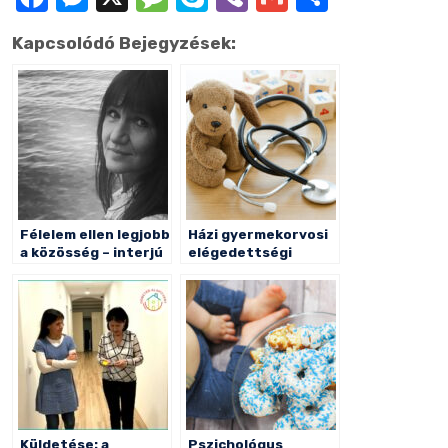
meg
Kapcsolódó Bejegyzések:
Félelem ellen legjobb
Házi gyermekorvosi
a közösség – interjú
elégedettségi
kérdőív – kiértékelés
Küldetése: a
Pszichológus