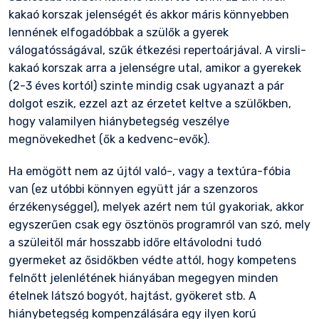
kakaó korszak jelenségét és akkor máris könnyebben
lennének elfogadóbbak a szülők a gyerek
válogatósságával, szűk étkezési repertoárjával. A virsli-
kakaó korszak arra a jelenségre utal, amikor a gyerekek
(2-3 éves kortól) szinte mindig csak ugyanazt a pár
dolgot eszik, ezzel azt az érzetet keltve a szülőkben,
hogy valamilyen hiánybetegség veszélye
megnövekedhet (ők a kedvenc-evők).
Ha emögött nem az újtól való-, vagy a textúra-fóbia
van (ez utóbbi könnyen együtt jár a szenzoros
érzékenységgel), melyek azért nem túl gyakoriak, akkor
egyszerűen csak egy ösztönös programról van szó, mely
a szüleitől már hosszabb időre eltávolodni tudó
gyermeket az ősidőkben védte attól, hogy kompetens
felnőtt jelenlétének hiányában megegyen minden
ételnek látszó bogyót, hajtást, gyökeret stb. A
hiánybetegség kompenzálására egy ilyen korú