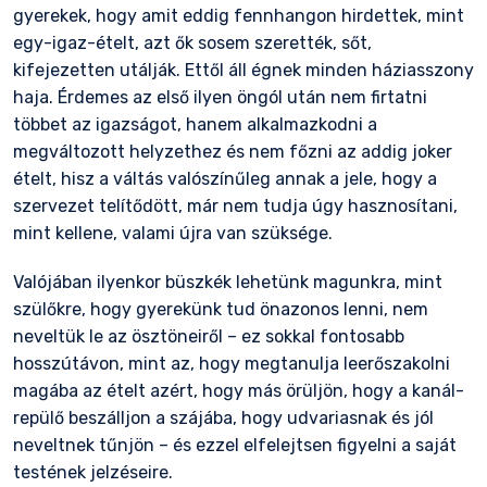
gyerekek, hogy amit eddig fennhangon hirdettek, mint
egy-igaz-ételt, azt ők sosem szerették, sőt,
kifejezetten utálják. Ettől áll égnek minden háziasszony
haja. Érdemes az első ilyen öngól után nem firtatni
többet az igazságot, hanem alkalmazkodni a
megváltozott helyzethez és nem főzni az addig joker
ételt, hisz a váltás valószínűleg annak a jele, hogy a
szervezet telítődött, már nem tudja úgy hasznosítani,
mint kellene, valami újra van szüksége.
Valójában ilyenkor büszkék lehetünk magunkra, mint
szülőkre, hogy gyerekünk tud önazonos lenni, nem
neveltük le az ösztöneiről – ez sokkal fontosabb
hosszútávon, mint az, hogy megtanulja leerőszakolni
magába az ételt azért, hogy más örüljön, hogy a kanál-
repülő beszálljon a szájába, hogy udvariasnak és jól
neveltnek tűnjön – és ezzel elfelejtsen figyelni a saját
testének jelzéseire.