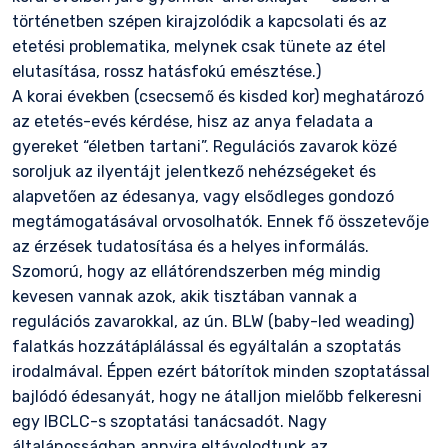
történetben szépen kirajzolódik a kapcsolati és az
etetési problematika, melynek csak tünete az étel
elutasítása, rossz hatásfokú emésztése.)
A korai években (csecsemő és kisded kor) meghatározó
az etetés-evés kérdése, hisz az anya feladata a
gyereket “életben tartani”. Regulációs zavarok közé
soroljuk az ilyentájt jelentkező nehézségeket és
alapvetően az édesanya, vagy elsődleges gondozó
megtámogatásával orvosolhatók. Ennek fő összetevője
az érzések tudatosítása és a helyes informálás.
Szomorú, hogy az ellátórendszerben még mindig
kevesen vannak azok, akik tisztában vannak a
regulációs zavarokkal, az ún. BLW (baby-led weading)
falatkás hozzátáplálással és egyáltalán a szoptatás
irodalmával. Éppen ezért bátorítok minden szoptatással
bajlódó édesanyát, hogy ne átalljon mielőbb felkeresni
egy IBCLC-s szoptatási tanácsadót. Nagy
általánosságban annyira eltávolodtunk az