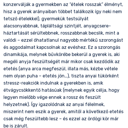
konzerválják a gyermekben az “ételek rosszak” élményt,
hisz a gyerek arányaiban többet találkozik így neki nem
tetsző ételekkel), gyermekük testsúlyát
alacsonyabbnak, tápláltsági szintjét, anyagcsere-
háztartását sérültebbnek, rosszabbnak becslik, mint a
valódi – ezzel óhatatlanul nagyobb mértékű szorongást
és aggodalmat kapcsolnak az evéshez. Ez a szorongás
dinamikája, melynek bűvkörébe bekerül a gyerek is, aki
megéli anyja feszültségét már mikor csak kezdődik az
etetés (anya arca megfeszül, illata más, kézbe vétele
nem olyan puha – etetés jön…), tiszta anyai tükörként
stressz-reakciók indulnak a gyerekben is, amik
étvágycsökkentő hatásúak (melynek egyik célja, hogy
legyen mielőbb vége ennek a rossz és feszült
helyzetnek). Így igazolódnak az anyai félelmek,
miszerint nem eszik a gyerek, amitől a következő etetés
csak még feszültebb lesz – és ezzel az ördögi kör már
be is zárult.