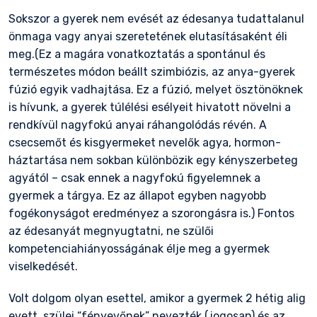
Sokszor a gyerek nem evését az édesanya tudattalanul
önmaga vagy anyai szeretetének elutasításaként éli
meg.(Ez a magára vonatkoztatás a spontánul és
természetes módon beállt szimbiózis, az anya-gyerek
fúzió egyik vadhajtása. Ez a fúzió, melyet ösztönöknek
is hívunk, a gyerek túlélési esélyeit hivatott növelni a
rendkívül nagyfokú anyai ráhangolódás révén. A
csecsemőt és kisgyermeket nevelők agya, hormon-
háztartása nem sokban különbözik egy kényszerbeteg
agyától – csak ennek a nagyfokú figyelemnek a
gyermek a tárgya. Ez az állapot egyben nagyobb
fogékonyságot eredményez a szorongásra is.) Fontos
az édesanyát megnyugtatni, ne szülői
kompetenciahiányosságának élje meg a gyermek
viselkedését.
Volt dolgom olyan esettel, amikor a gyermek 2 hétig alig
evett, szülei “fényevőnek” nevezték (jogosan) és az