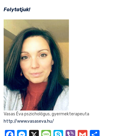
Folytatjuk!
Vasas Éva pszichológus, gyermekterapeuta
http://www.vasaseva.hu/
Facebook
Messenger
X
Message
Skype
Viber
Gmail
Ossza