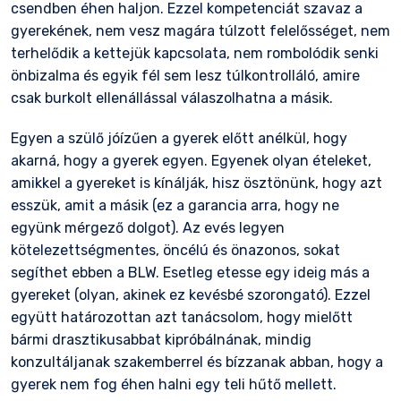
csendben éhen haljon. Ezzel kompetenciát szavaz a
gyerekének, nem vesz magára túlzott felelősséget, nem
terhelődik a kettejük kapcsolata, nem rombolódik senki
önbizalma és egyik fél sem lesz túlkontrolláló, amire
csak burkolt ellenállással válaszolhatna a másik.
Egyen a szülő jóízűen a gyerek előtt anélkül, hogy
akarná, hogy a gyerek egyen. Egyenek olyan ételeket,
amikkel a gyereket is kínálják, hisz ösztönünk, hogy azt
esszük, amit a másik (ez a garancia arra, hogy ne
együnk mérgező dolgot). Az evés legyen
kötelezettségmentes, öncélú és önazonos, sokat
segíthet ebben a BLW. Esetleg etesse egy ideig más a
gyereket (olyan, akinek ez kevésbé szorongató). Ezzel
együtt határozottan azt tanácsolom, hogy mielőtt
bármi drasztikusabbat kipróbálnának, mindig
konzultáljanak szakemberrel és bízzanak abban, hogy a
gyerek nem fog éhen halni egy teli hűtő mellett.