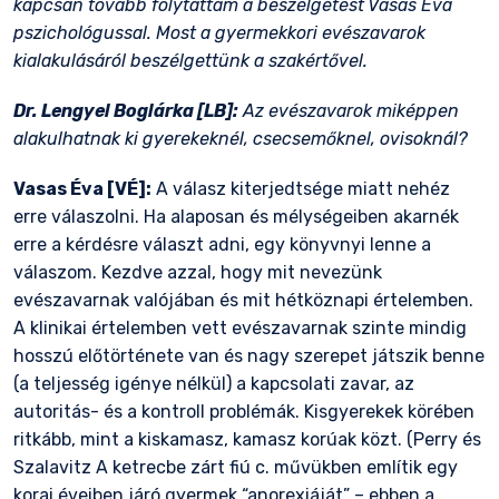
kapcsán tovább folytattam a beszélgetést Vasas Éva
pszichológussal. Most a gyermekkori evészavarok
kialakulásáról beszélgettünk a szakértővel.
Dr. Lengyel Boglárka [LB]:
Az evészavarok miképpen
alakulhatnak ki gyerekeknél, csecsemőknel, ovisoknál?
Vasas Éva [VÉ]:
A válasz kiterjedtsége miatt nehéz
erre válaszolni. Ha alaposan és mélységeiben akarnék
erre a kérdésre választ adni, egy könyvnyi lenne a
válaszom. Kezdve azzal, hogy mit nevezünk
evészavarnak valójában és mit hétköznapi értelemben.
A klinikai értelemben vett evészavarnak szinte mindig
hosszú előtörténete van és nagy szerepet játszik benne
(a teljesség igénye nélkül) a kapcsolati zavar, az
autoritás- és a kontroll problémák. Kisgyerekek körében
ritkább, mint a kiskamasz, kamasz korúak közt. (Perry és
Szalavitz A ketrecbe zárt fiú c. művükben említik egy
korai éveiben járó gyermek “anorexiáját” – ebben a