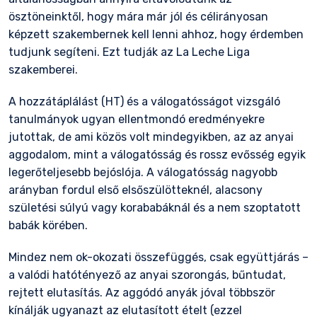
ösztöneinktől, hogy mára már jól és célirányosan
képzett szakembernek kell lenni ahhoz, hogy érdemben
tudjunk segíteni. Ezt tudják az La Leche Liga
szakemberei.
A hozzátáplálást (HT) és a válogatósságot vizsgáló
tanulmányok ugyan ellentmondó eredményekre
jutottak, de ami közös volt mindegyikben, az az anyai
aggodalom, mint a válogatósság és rossz evősség egyik
legerőteljesebb bejóslója. A válogatósság nagyobb
arányban fordul első elsőszülötteknél, alacsony
születési súlyú vagy korababáknál és a nem szoptatott
babák körében.
Mindez nem ok-okozati összefüggés, csak együttjárás –
a valódi hatótényező az anyai szorongás, bűntudat,
rejtett elutasítás. Az aggódó anyák jóval többször
kínálják ugyanazt az elutasított ételt (ezzel