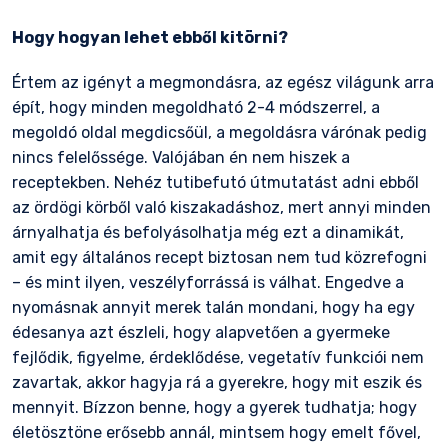
Hogy hogyan lehet ebből kitörni?
Értem az igényt a megmondásra, az egész világunk arra
épít, hogy minden megoldható 2-4 módszerrel, a
megoldó oldal megdicsőül, a megoldásra várónak pedig
nincs felelőssége. Valójában én nem hiszek a
receptekben. Nehéz tutibefutó útmutatást adni ebből
az ördögi körből való kiszakadáshoz, mert annyi minden
árnyalhatja és befolyásolhatja még ezt a dinamikát,
amit egy általános recept biztosan nem tud közrefogni
– és mint ilyen, veszélyforrássá is válhat. Engedve a
nyomásnak annyit merek talán mondani, hogy ha egy
édesanya azt észleli, hogy alapvetően a gyermeke
fejlődik, figyelme, érdeklődése, vegetatív funkciói nem
zavartak, akkor hagyja rá a gyerekre, hogy mit eszik és
mennyit. Bízzon benne, hogy a gyerek tudhatja; hogy
életösztöne erősebb annál, mintsem hogy emelt fővel,