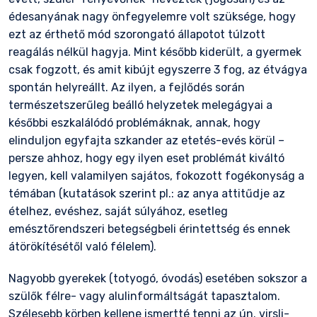
édesanyának nagy önfegyelemre volt szüksége, hogy
ezt az érthető mód szorongató állapotot túlzott
reagálás nélkül hagyja. Mint később kiderült, a gyermek
csak fogzott, és amit kibújt egyszerre 3 fog, az étvágya
spontán helyreállt. Az ilyen, a fejlődés során
természetszerűleg beálló helyzetek melegágyai a
későbbi eszkalálódó problémáknak, annak, hogy
elinduljon egyfajta szkander az etetés-evés körül –
persze ahhoz, hogy egy ilyen eset problémát kiváltó
legyen, kell valamilyen sajátos, fokozott fogékonyság a
témában (kutatások szerint pl.: az anya attitűdje az
ételhez, evéshez, saját súlyához, esetleg
emésztőrendszeri betegségbeli érintettség és ennek
átörökítésétől való félelem).
Nagyobb gyerekek (totyogó, óvodás) esetében sokszor a
szülők félre- vagy alulinformáltságát tapasztalom.
Szélesebb körben kellene ismertté tenni az ún. virsli-