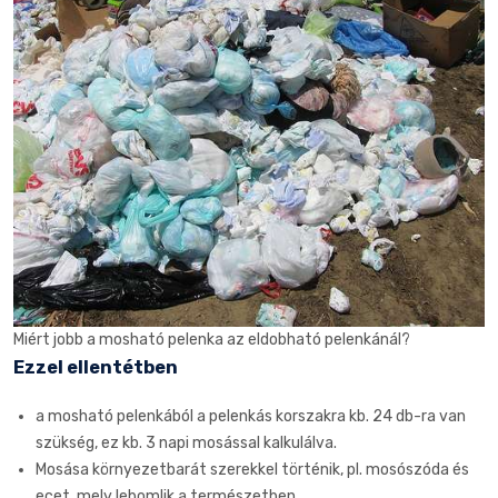
Miért jobb a mosható pelenka az eldobható pelenkánál?
Ezzel ellentétben
a mosható pelenkából a pelenkás korszakra kb. 24 db-ra van
szükség, ez kb. 3 napi mosással kalkulálva.
Mosása környezetbarát szerekkel történik, pl. mosószóda és
ecet, mely lebomlik a természetben