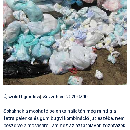
Újszülött gondozás
Közzétéve:
2020.03.10.
Sokaknak a mosható pelenka hallatán még mindig a
tetra pelenka és gumibugyi kombináció jut eszébe, nem
beszélve a mosásáról, amihez az áztatólavór, főzőfazék,