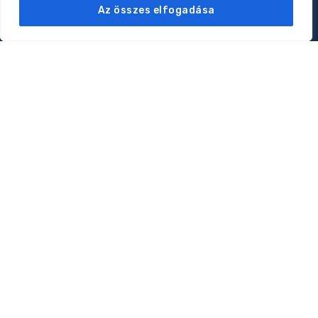
Oldalak
Az összes elfogadása
Rólam
Magánorvosi rendelés
Online konzultáció
Klubtagság
Kapcsolat
Adatkezelési tájékoztató
Kapcsolat
1074 Budapest, Rottenbiller utca 12.