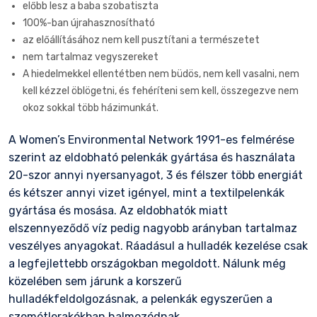
előbb lesz a baba szobatiszta
100%-ban újrahasznosítható
az előállításához nem kell pusztítani a természetet
nem tartalmaz vegyszereket
A hiedelmekkel ellentétben nem büdös, nem kell vasalni, nem
kell kézzel öblögetni, és fehéríteni sem kell, összegezve nem
okoz sokkal több házimunkát.
A
Women’s Environmental Network 1991
-es felmérése
szerint az eldobható pelenkák gyártása és használata
20-szor annyi nyersanyagot, 3 és félszer több energiát
és kétszer annyi vizet igényel, mint a textilpelenkák
gyártása és mosása. Az eldobhatók miatt
elszennyeződő víz pedig nagyobb arányban tartalmaz
veszélyes anyagokat. Ráadásul a hulladék kezelése csak
a legfejlettebb országokban megoldott. Nálunk még
közelében sem járunk a korszerű
hulladékfeldolgozásnak, a pelenkák egyszerűen a
szemétlerakókban halmozódnak.