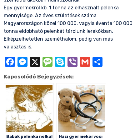
Egy gyermekről kb. 1 tonna az elhasznált pelenka
mennyisége. Az éves születések száma
Magyarországon közel 100 000, vagyis évente 100 000
tonna eldobható pelenkát tárolunk lerakókban.
Elképzelhetetlen szeméthalom, pedig van más
választás is.
Facebook
Messenger
X
Message
Skype
Viber
Gmail
Ossza
meg
Kapcsolódó Bejegyzések:
Babák pelenka nélkül
Házi gyermekorvosi