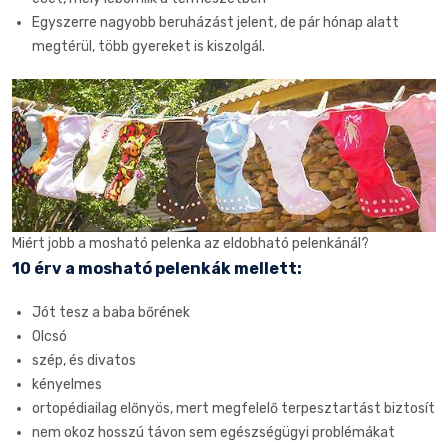
Egyszerre nagyobb beruházást jelent, de pár hónap alatt
megtérül, több gyereket is kiszolgál.
Miért jobb a mosható pelenka az eldobható pelenkánál?
10 érv a mosható pelenkák mellett:
Jót tesz a baba bőrének
Olcsó
szép, és divatos
kényelmes
ortopédiailag előnyös, mert megfelelő terpesztartást biztosít
nem okoz hosszú távon sem egészségügyi problémákat