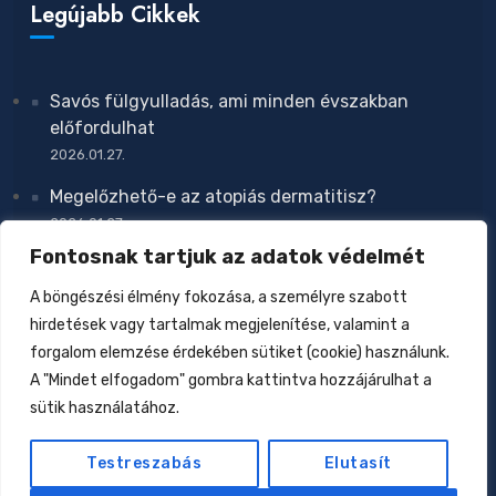
Legújabb Cikkek
Savós fülgyulladás, ami minden évszakban
előfordulhat
2026.01.27.
Megelőzhető-e az atopiás dermatitisz?
2026.01.27.
Fontosnak tartjuk az adatok védelmét
Zavar a növekedésben
2026.01.27.
A böngészési élmény fokozása, a személyre szabott
hirdetések vagy tartalmak megjelenítése, valamint a
Csecsemőtáplálás az elmúlt 160 évben
forgalom elemzése érdekében sütiket (cookie) használunk.
2026.01.17.
A "Mindet elfogadom" gombra kattintva hozzájárulhat a
Allergiák: kell-e nekünk az eliminációs diéta?
sütik használatához.
2026.01.12.
Testreszabás
Elutasít