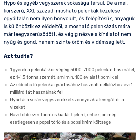
Hypo és egyéb vegyszerek sokasága társul. De a mai,
korszerű, XXI. századi mosható pelenkák kezelése
egyáltalán nem ilyen bonyolult, és felépítésük, anyaguk
is különbözik ez elődeitől, a mosható pelenkázás mára
már leegyszerűsödött, és végig nézve a kínálatot nem
nyűg és gond, hanem szinte öröm és vidámság lett.
Azt tudta?
1 gyerek a pelenkáskor végéig 5000-7000 pelenkát használ el,
ez 1-1,5 tonna szemét, ami min. 100 év alatt bomlik el
Az eldobható pelenka gyártásához használt cellulózhoz évi 1
milliárd fát használnak fel!
Gyártása során vegyszerekkel szennyezik a levegőt és a
vizeket
Havi több ezer forintos kiadást jelent, ehhez jön még
esetlegesen a popsi törlő és a popsi krém költsége