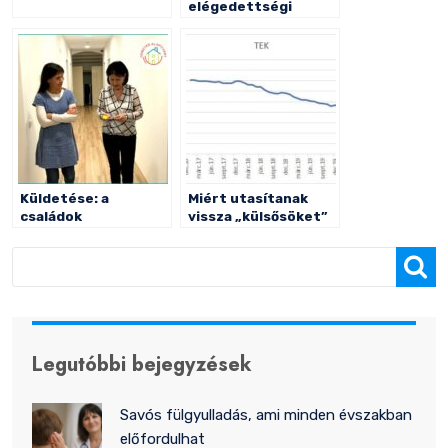
elégedettségi
kérdőív – kiértékelés
Küldetése: a
Miért utasítanak
családok
vissza „külsősöket”
összetartása
az alapellátó
orvosok?
Keresés
Legutóbbi bejegyzések
Savós fülgyulladás, ami minden évszakban
előfordulhat