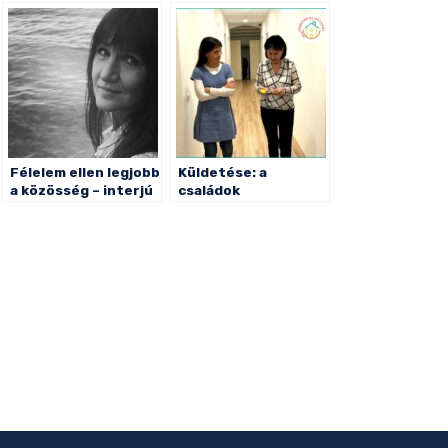
Félelem ellen legjobb
Küldetése: a
a közösség – interjú
családok
összetartása