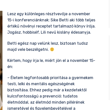
Lesz egy különleges résztvevője a november
15-i konferenciánknak:
Sike Betti
aki több teljes
értékű növényi receptet tartalmazó könyv írója.
Jogász, hobbiséf, Lili nevű kislány édesanyja.
Betti egész nap velünk lesz, biztosan tudsz
majd vele beszélgetni.
Kértem, hogy írja le, miért jön el a november 15-
én:
– Életem legfontosabb prioritása a gyermekem
testi, lelki és mentális egészségének
biztosítása. Ehhez pedig már a kezdetektől
kulcsfontosságú a prevenció: tudatos
életmóddal, az életmód minden pillérének
ismeretével és figyelembevételével a