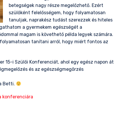
betegségek nagy része megelőzhető. Ezért
szülőként felelősségem, hogy folyamatosan
tanuljak, naprakész tudást szerezzek és hiteles
mogathatom a gyermekem egészségét a
módommal magam is követhető példa legyek számára.
folyamatosan tanítani arról, hogy miért fontos az
r 15-i Szülői Konferenciát, ahol egy egész napon át
ségmegelőzés és az egészségmegőrzés
a Betti.
a konferenciára
il
ssza
meg