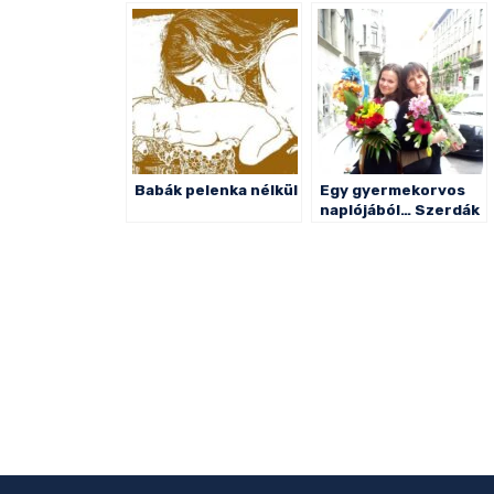
Babák pelenka nélkül
Egy gyermekorvos
naplójából… Szerdák