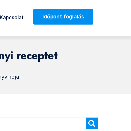
Időpont foglalás
Kapcsolat
nyi receptet
yv írója
Keresés