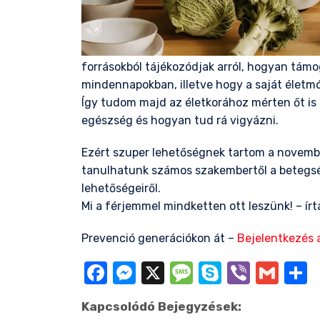
forrásokból tájékozódjak arról, hogyan tá
mindennapokban, illetve hogy a saját élet
Így tudom majd az életkorához mérten őt is 
egészség és hogyan tud rá vigyázni.
Ezért szuper lehetőségnek tartom a novembe
tanulhatunk számos szakembertől a beteg
lehetőségeiről.
Mi a férjemmel mindketten ott leszünk! – írt
Prevenció generációkon át
–
Bejelentkezés 
Facebook
Messenger
X
Message
Skype
Viber
Gma
O
Kapcsolódó Bejegyzések: