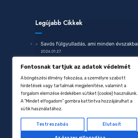
Legújabb Cikkek
Savós fülgyulladás, ami minden évszakba
2026.01.27.
Megelőzhető-e az atopiás dermatitisz?
Fontosnak tartjuk az adatok védelmét
2026.01.27.
A böngészési élmény fokozása, a személyre szabott
Zavar a növekedésben
hirdetések vagy tartalmak megjelenítése, valamint a
2026.01.27.
forgalom elemzése érdekében sütiket (cookie) használunk.
Csecsemőtáplálás az elmúlt 160 évben
A "Mindet elfogadom" gombra kattintva hozzájárulhat a
sütik használatához.
2026.01.17.
Allergiák: kell-e nekünk az eliminációs dié
Testreszabás
Elutasít
2026.01.12.
Az összes elfogadása