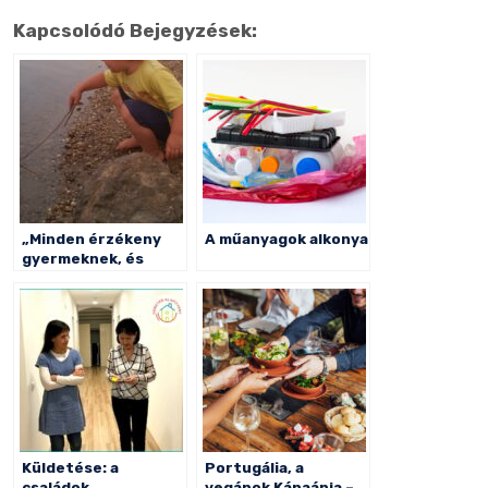
meg
Kapcsolódó Bejegyzések:
„Minden érzékeny
A műanyagok alkonya
gyermeknek, és
mindazoknak, akik
szelíden fölnevelik
őket”
Küldetése: a
Portugália, a
családok
vegánok Kánaánja –