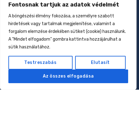
Fontosnak tartjuk az adatok védelmét
Zavar a növekedésben
2026.01.27.
A böngészési élmény fokozása, a személyre szabott
hirdetések vagy tartalmak megjelenítése, valamint a
Csecsemőtáplálás az elmúlt 160 évben
forgalom elemzése érdekében sütiket (cookie) használunk.
2026.01.17.
A "Mindet elfogadom" gombra kattintva hozzájárulhat a
Allergiák: kell-e nekünk az eliminációs diéta?
sütik használatához.
2026.01.12.
Testreszabás
Elutasít
Oldalak
Az összes elfogadása
Rólam
Magánorvosi rendelés
Online konzultáció
Klubtagság