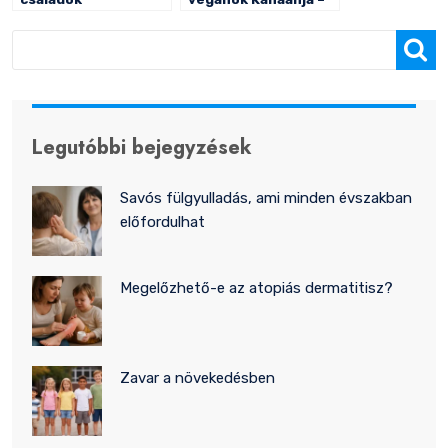
összetartása
Csernai Judit
útibeszámolója
Keresés
Legutóbbi bejegyzések
Savós fülgyulladás, ami minden évszakban
előfordulhat
Megelőzhető-e az atopiás dermatitisz?
Zavar a növekedésben