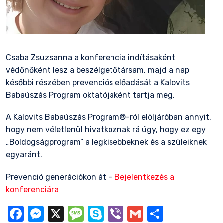
Csaba Zsuzsanna a konferencia indításaként
védőnőként lesz a beszélgetőtársam, majd a nap
későbbi részében prevenciós előadását a Kalovits
Babaúszás Program oktatójaként tartja meg.
A Kalovits Babaúszás Program®-ról elöljáróban annyit,
hogy nem véletlenül hivatkoznak rá úgy, hogy ez egy
„Boldogságprogram” a legkisebbeknek és a szüleiknek
egyaránt.
Prevenció generációkon át
–
Bejelentkezés a
konferenciára
Facebook
Messenger
X
Message
Skype
Viber
Gmail
Ossza