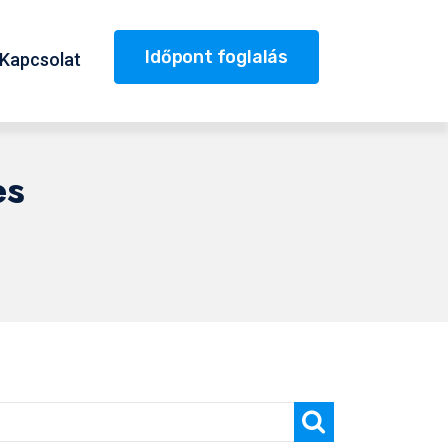
Időpont foglalás
Kapcsolat
es
Keresés