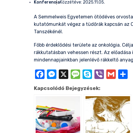
Konferencia
Közzétéve:
2025.11.05.
A Semmelweis Egyetemen ötödéves orvostanh
kutatómunkát végez a tüdőrák kapcsán az Or
Tanszékénél.
Főbb érdeklődési területe az onkológia. Cél
rákkutatásban vehessen részt. Az előadása i
mindennapjainkban jelenlévő rákkeltő anyag
Facebook
Messenger
X
Message
Skype
Viber
Gma
O
Kapcsolódó Bejegyzések: