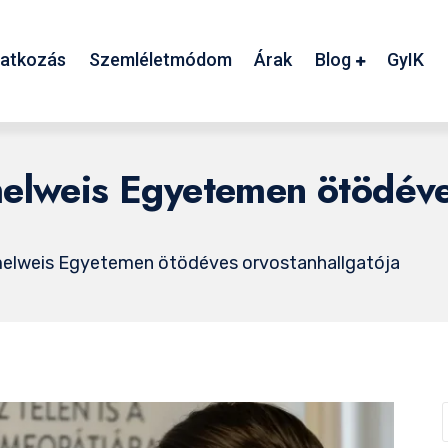
atkozás
Szemléletmódom
Árak
Blog
GyIK
melweis Egyetemen ötödév
mmelweis Egyetemen ötödéves orvostanhallgatója