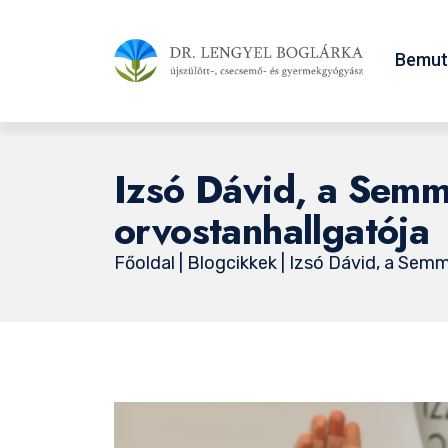
Bemut
Izsó Dávid, a Sem
orvostanhallgatója
Főoldal
|
Blogcikkek
| Izsó Dávid, a Se