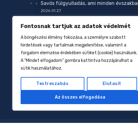
Savós fülgyulladás, ami minden évszakba
2026.01.27.
Megelőzhető-e az atopiás dermatitisz?
Fontosnak tartjuk az adatok védelmét
2026.01.27.
A böngészési élmény fokozása, a személyre szabott
Zavar a növekedésben
hirdetések vagy tartalmak megjelenítése, valamint a
2026.01.27.
forgalom elemzése érdekében sütiket (cookie) használunk.
Csecsemőtáplálás az elmúlt 160 évben
A "Mindet elfogadom" gombra kattintva hozzájárulhat a
sütik használatához.
2026.01.17.
Allergiák: kell-e nekünk az eliminációs dié
Testreszabás
Elutasít
2026.01.12.
Az összes elfogadása