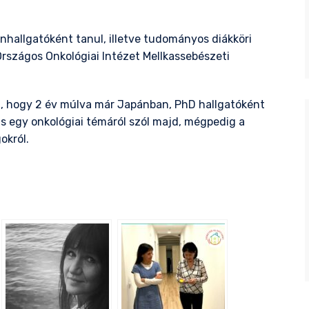
allgatóként tanul, illetve tudományos diákköri
szágos Onkológiai Intézet Mellkassebészeti
ja, hogy 2 év múlva már Japánban, PhD hallgatóként
s egy onkológiai témáról szól majd, mégpedig a
okról.
il
ssza
meg