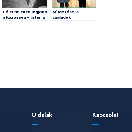
Félelem ellen legjobb
Küldetése: a
a közösség – interjú
családok
összetartása
Oldalak
Kapcsolat